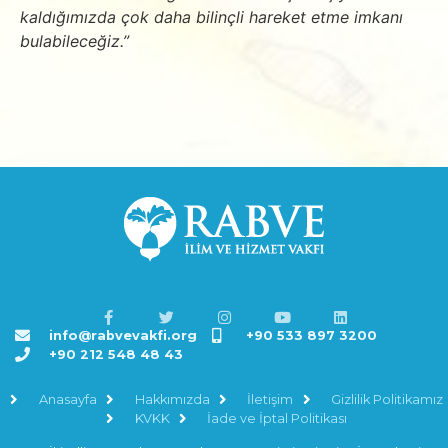
kaldığımızda çok daha bilinçli hareket etme imkanı
bulabileceğiz.”
info@rabvevakfi.org
+90 533 897 3200
+90 212 548 48 43
Anasayfa
Hakkımızda
İletişim
Gizlilik Politikamız
KVKK
İade ve İptal Politikası