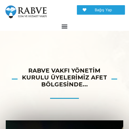
Bağış Yap
RABVE VAKFI YÖNETIM
KURULU ÜYELERIMIZ AFET
BÖLGESINDE...