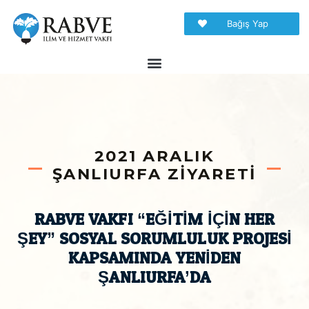
Bağış Yap
2021 ARALIK
ŞANLIURFA ZIYARETI
RABVE VAKFI “EĞİTİM İÇİN HER
ŞEY” SOSYAL SORUMLULUK PROJESİ
KAPSAMINDA YENİDEN
ŞANLIURFA’DA