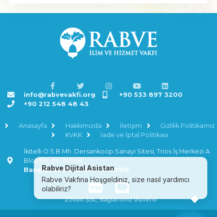
info@rabvevakfi.org
+90 533 897 3200
+90 212 548 48 43
Anasayfa
Hakkımızda
İletişim
Gizlilik Politikamız
KVKK
İade ve İptal Politikası
İkitelli O.S.B Mh. Dersankoop Sanayi Sitesi, Trios İş Merkezi A
Blok No: 64, 34306
R
a
b
v
e
D
i
j
i
t
a
l
A
s
i
s
t
a
n
Başakşehir / İstanbul- TÜRKİYE
R
a
b
v
e
V
a
k
f
ı
n
a
H
o
ş
g
e
l
d
i
n
i
z
,
s
i
z
e
n
a
s
ı
l
y
a
r
d
ı
m
c
ı
o
l
a
b
i
l
i
r
i
z
?
256bit SSL, Bağlantınız Güvenli