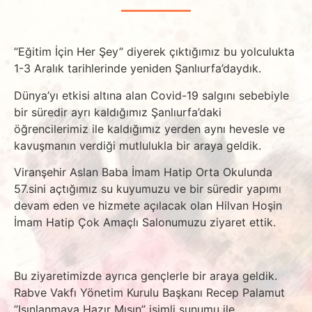
“Eğitim İçin Her Şey” diyerek çıktığımız bu yolculukta
1-3 Aralık tarihlerinde yeniden Şanlıurfa’daydık.
Dünya’yı etkisi altına alan Covid-19 salgını sebebiyle
bir süredir ayrı kaldığımız Şanlıurfa’daki
öğrencilerimiz ile kaldığımız yerden aynı hevesle ve
kavuşmanın verdiği mutlulukla bir araya geldik.
Viranşehir Aslan Baba İmam Hatip Orta Okulunda
57.sini açtığımız su kuyumuzu ve bir süredir yapımı
devam eden ve hizmete açılacak olan Hilvan Hoşin
İmam Hatip Çok Amaçlı Salonumuzu ziyaret ettik.
Bu ziyaretimizde ayrıca gençlerle bir araya geldik.
Rabve Vakfı Yönetim Kurulu Başkanı Recep Palamut
”Işınlanmaya Hazır Mısın” isimli sunumu ile