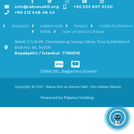
info@rabvevakfi.org
+90 533 897 3200
+90 212 548 48 43
Anasayfa
Hakkımızda
İletişim
Gizlilik Politikamız
KVKK
İade ve İptal Politikası
İkitelli O.S.B Mh. Dersankoop Sanayi Sitesi, Trios İş Merkezi A
Blok No: 64, 34306
Başakşehir / İstanbul- TÜRKİYE
256bit SSL, Bağlantınız Güvenli
Copyright © 2021 Rabve İlim ve Hizmet Vakfı. Tüm Hakları Saklıdır.
Powered by
Palamut Holding