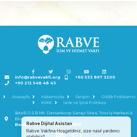
info@rabvevakfi.org
+90 533 897 3200
+90 212 548 48 43
Anasayfa
Hakkımızda
İletişim
Gizlilik Politikamız
KVKK
İade ve İptal Politikası
İkitelli O.S.B Mh. Dersankoop Sanayi Sitesi, Trios İş Merkezi A
Blok No: 64, 34306
R
a
b
v
e
D
i
j
i
t
a
l
A
s
i
s
t
a
n
Başakşehir / İstanbul- TÜRKİYE
R
a
b
v
e
V
a
k
f
ı
n
a
H
o
ş
g
e
l
d
i
n
i
z
,
s
i
z
e
n
a
s
ı
l
y
a
r
d
ı
m
c
ı
o
l
a
b
i
l
i
r
i
z
?