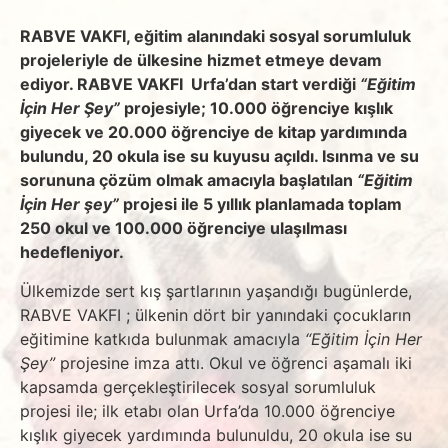
RABVE VAKFI, eğitim alanındaki sosyal sorumluluk
projeleriyle de ülkesine hizmet etmeye devam
ediyor. RABVE VAKFI Urfa’dan start verdiği
“Eğitim
İçin Her Şey”
projesiyle; 10.000 öğrenciye kışlık
giyecek ve 20.000 öğrenciye de kitap yardımında
bulundu, 20 okula ise su kuyusu açıldı. Isınma ve su
sorununa çözüm olmak amacıyla başlatılan
“Eğitim
İçin Her şey”
projesi ile 5 yıllık planlamada toplam
250 okul ve 100.000 öğrenciye ulaşılması
hedefleniyor.
Ülkemizde sert kış şartlarının yaşandığı bugünlerde,
RABVE VAKFI ; ülkenin dört bir yanındaki çocukların
eğitimine katkıda bulunmak amacıyla
“Eğitim İçin Her
Şey”
projesine imza attı. Okul ve öğrenci aşamalı iki
kapsamda gerçekleştirilecek sosyal sorumluluk
projesi ile; ilk etabı olan Urfa’da 10.000 öğrenciye
kışlık giyecek yardımında bulunuldu, 20 okula ise su