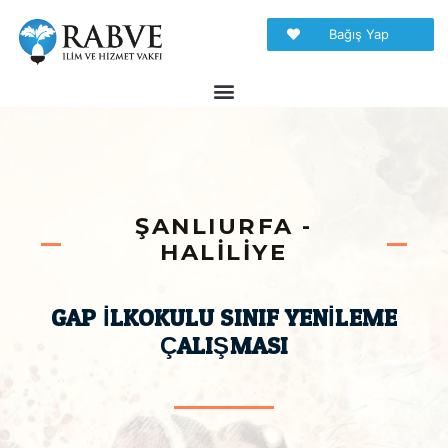
Bağış Yap
ŞANLIURFA -
HALILIYE
GAP İLKOKULU SINIF YENILEME
ÇALIŞMASI