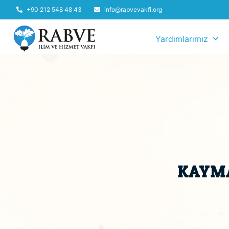
+90 212 548 48 43
info@rabvevakfi.org
Yardımlarımız
KAYM